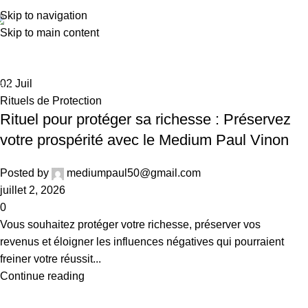
Tag Archives: magie blanche protec
Skip to navigation
Skip to main content
7 74 46 74 80
Home
Posts Tagged "magie blanche protection argent"
02
Juil
Rituels de Protection
Rituel pour protéger sa richesse : Préservez
votre prospérité avec le Medium Paul Vinon
Posted by
mediumpaul50@gmail.com
juillet 2, 2026
0
Vous souhaitez protéger votre richesse, préserver vos
revenus et éloigner les influences négatives qui pourraient
freiner votre réussit...
Continue reading